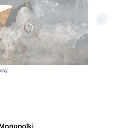
omby
 Monopolki