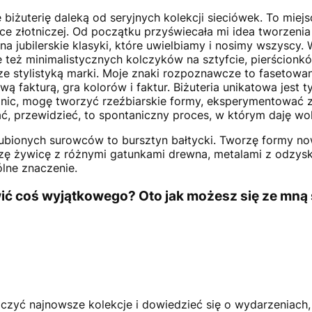
 biżuterię daleką od seryjnych kolekcji sieciówek. To mi
 złotniczej. Od początku przyświecała mi idea tworzenia 
na jubilerskie klasyki, które uwielbiamy i nosimy wszyscy.
ie też minimalistycznych kolczyków na sztyfcie, pierścion
 stylistyką marki. Moje znaki rozpoznawcze to fasetowanie,
fakturą, gra kolorów i faktur. Biżuteria unikatowa jest ty
 nic, mogę tworzyć rzeźbiarskie formy, eksperymentować z 
, przewidzieć, to spontaniczny proces, w którym daję wol
ulubionych surowców to bursztyn bałtycki. Tworzę formy 
ączę żywicę z różnymi gatunkami drewna, metalami z odzy
ólne znaczenie.
wić coś wyjątkowego? Oto jak możesz się ze mną
czyć najnowsze kolekcje i dowiedzieć się o wydarzeniach, 