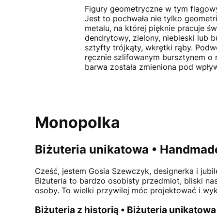
Figury geometryczne w tym flagowy t
Jest to pochwała nie tylko geometr
metalu, na której pięknie pracuje św
dendrytowy, zielony, niebieski lub 
sztyfty trójkąty, wkrętki rąby. Po
ręcznie szlifowanym bursztynem o n
barwa została zmieniona pod wpływ
Monopolka
Biżuteria unikatowa • Handmade
Cześć, jestem
Gosia Szewczyk
, designerka i jub
Biżuteria to bardzo osobisty przedmiot, bliski n
osoby. To wielki przywilej móc projektować i wyk
Biżuteria z historią • Biżuteria unikatowa