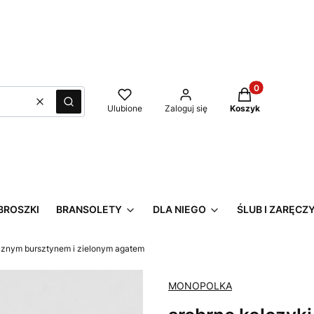
Produkty w kos
Wyczyść
Szukaj
Ulubione
Zaloguj się
Koszyk
BROSZKI
BRANSOLETY
DLA NIEGO
ŚLUB I ZARĘCZ
lecznym bursztynem i zielonym agatem
MONOPOLKA