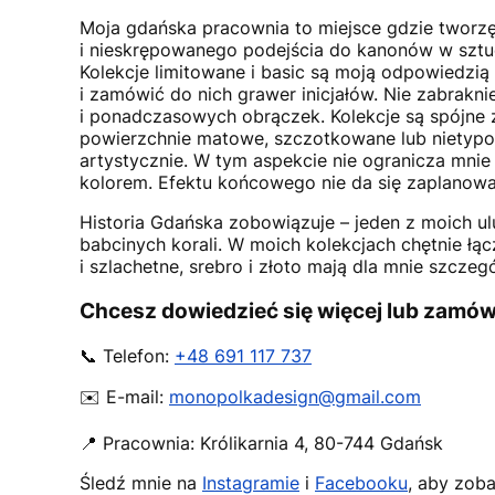
Moja gdańska pracownia to miejsce gdzie tworzę
i nieskrępowanego podejścia do kanonów w sztuce
Kolekcje limitowane i basic są moją odpowiedzią 
i zamówić do nich grawer inicjałów. Nie zabrakn
i ponadczasowych obrączek. Kolekcje są spójne ze
powierzchnie matowe, szczotkowane lub nietypową 
artystycznie. W tym aspekcie nie ogranicza mnie
kolorem. Efektu końcowego nie da się zaplanować
Historia Gdańska zobowiązuje – jeden z moich 
babcinych korali. W moich kolekcjach chętnie ł
i szlachetne, srebro i złoto mają dla mnie szczeg
Chcesz dowiedzieć się więcej lub zamó
📞 Telefon:
+48 691 117 737
✉️ E-mail:
monopolkadesign@gmail.com
📍 Pracownia:
Królikarnia 4
,
80-744
Gdańsk
Śledź mnie na
Instagramie
i
Facebooku
, aby zoba