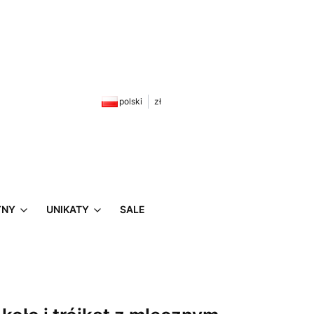
zyku: 0. Zobacz szczegóły
polski
zł
YNY
UNIKATY
SALE