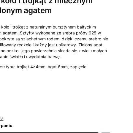
 koło i trójkąt z mlecznym
elonym agatem
koło i trójkąt z naturalnym bursztynem bałtyckim
ym agatem. Sztyfty wykonane ze srebra próby 925 w
kryte są szlachetnym rodem, dzięki czemu srebro nie
lifowany ręcznie i każdy jest unikatowy. Zielony agat
ne oczko- jego powierzchnia składa się z wielu małych
apie światło i uwydatnia barwę.
sztynu: trójkąt 4x4mm, agat 6mm, zapięcie
ść:
rpaniu