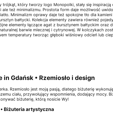
rójkąt, który tworzy logo Monopolki, stały się inspiracją 
ii ale też minimalizmu. Prostota form daje możliwość uwido
iatło. Minimalizm oprawy daje też spokojne tło dla kamieni 
bursztyn bałtycki. Kolekcja elementy zawiera również pojedy
dwójne elementy łączące agat z bursztynem bałtyckim oraz 
aturalnej barwie mlecznej i cytrynowej. W kolczykach zost
em temperatury tworząc głęboki wiśniowy odcień lub ciep
 in Gdańsk • Rzemiosło i design
ilerka. Rzemiosło jest moją pasją, dlatego biżuterię wykonuj
aszemu ciału, przywołujący wspomnienia, dodający mocy. Bi
onywać biżuterię, którą nosicie Wy!
 • Biżuteria artystyczna