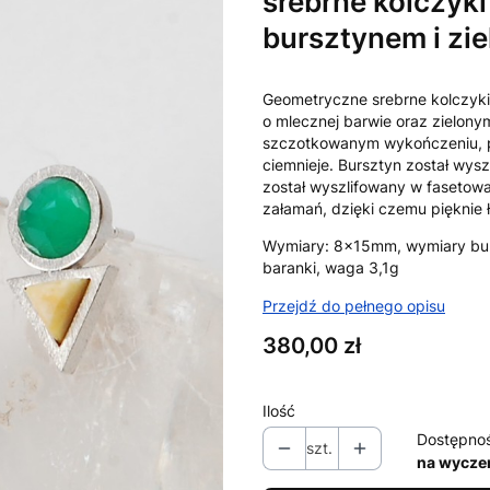
srebrne kolczyki
bursztynem i zi
Geometryczne srebrne kolczyki 
o mlecznej barwie oraz zielon
szczotkowanym wykończeniu, po
ciemnieje. Bursztyn został wysz
został wyszlifowany w fasetowa
załamań, dzięki czemu pięknie ł
Wymiary: 8x15mm, wymiary bur
baranki, waga 3,1g
Przejdź do pełnego opisu
Cena
380,00 zł
Ilość
Dostępno
szt.
na wycze