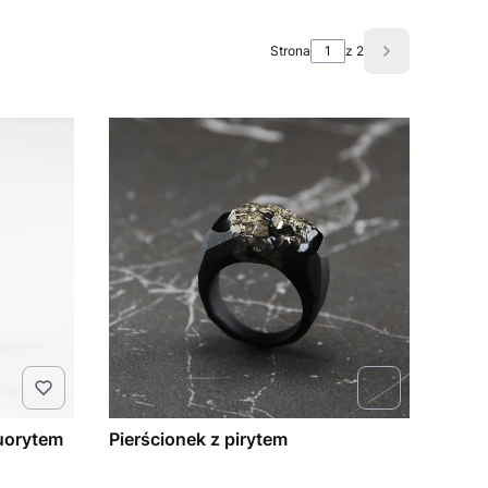
Strona
z 2
Następne pro
luorytem
Pierścionek z pirytem