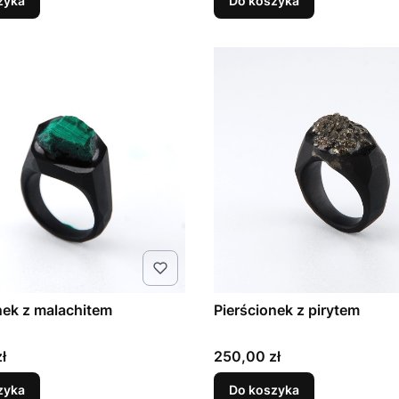
zyka
Do koszyka
nek z malachitem
Pierścionek z pirytem
Cena
ł
250,00 zł
zyka
Do koszyka