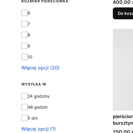
ROZMIAR PIERŚCIONKA
Cena
400,00 
ROZMIAR PIERŚCIONKA
6
Do kos
7
8
9
10
Więcej opcji (20)
WYSYŁKA W
Wysyłka w
24 godziny
48 godzin
pierści
5 dni
burszty
Więcej opcji (1)
Cena
250,00 z