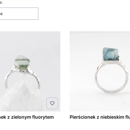
 produktów
e:
ne
nek z zielonym fluorytem
Pierścionek z niebieskim f