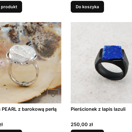
 produkt
Do koszyka
ń PEARL z barokową perłą
Pierścionek z lapis lazuli
Cena
zł
250,00 zł