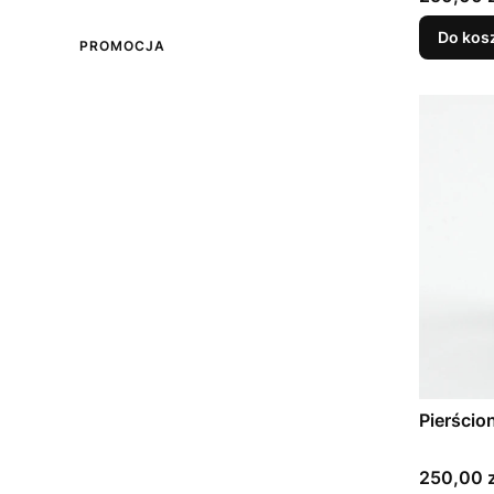
Do kos
PROMOCJA
Pierścio
Cena
250,00 z