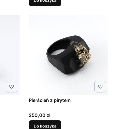
Do koszyka
Pierścień z pirytem
Cena
250,00 zł
Do koszyka