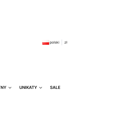
zyku: 0. Zobacz szczegóły
polski
zł
YNY
UNIKATY
SALE