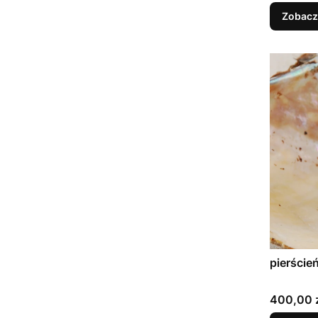
Zobacz
pierście
Cena
400,00 