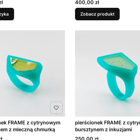
Cena
zł
400,00 zł
zyka
Zobacz produkt
onek FRAME z cytrynowym
pierścionek FRAME z cyt
nem z mleczną chmurką
bursztynem z inkuzjami
Cena
ł
250,00 zł