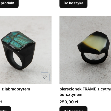
 produkt
Do koszyka
Pierścień z labradorytem
pierścionek FRAME z cyt
bursztynem
Cena
ł
250,00 zł