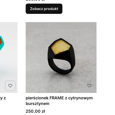
Zobacz produkt
y z
pierścionek FRAME z cytrynowym
bursztynem
Cena
250,00 zł