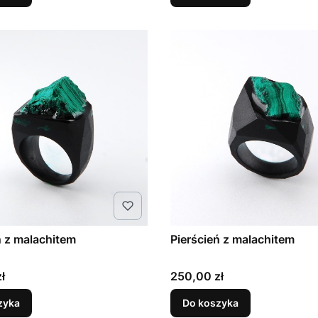
ń z malachitem
Pierścień z malachitem
Cena
ł
250,00 zł
zyka
Do koszyka