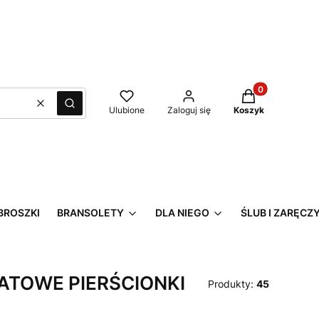
Produkty w kos
Wyczyść
Szukaj
Ulubione
Zaloguj się
Koszyk
BROSZKI
BRANSOLETY
DLA NIEGO
ŚLUB I ZARĘCZ
ATOWE PIERŚCIONKI
Produkty:
45