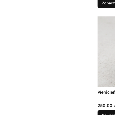
Zobacz
Cena
250,00 z