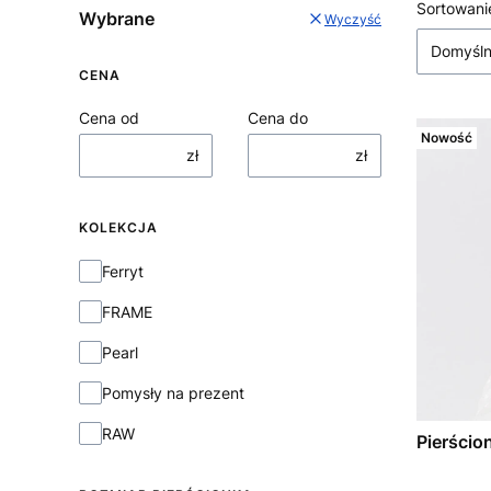
Lista
Sortowani
Wybrane
Wyczyść
Domyśl
CENA
Cena od
Cena do
Nowość
zł
zł
KOLEKCJA
Kolekcja
Ferryt
FRAME
Pearl
Pomysły na prezent
RAW
Pierścio