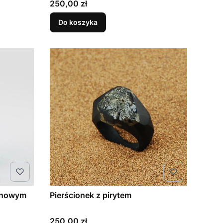
Cena
250,00 zł
Do koszyka
rynowym
Pierścionek z pirytem
Cena
250,00 zł