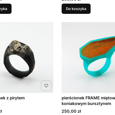
zyka
Do koszyka
nek z pirytem
pierścionek FRAME miętow
koniakowym bursztynem
Cena
ł
250,00 zł