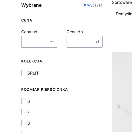
Lista
Sortowani
Wybrane
Wyczyść
Domyśl
CENA
Cena od
Cena do
zł
zł
KOLEKCJA
Kolekcja
SPLIT
ROZMIAR PIERŚCIONKA
ROZMIAR PIERŚCIONKA
6
7
8