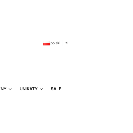
zyku: 0. Zobacz szczegóły
polski
zł
YNY
UNIKATY
SALE