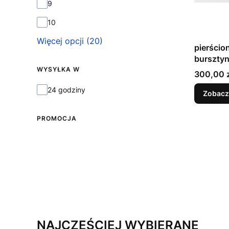
9
10
Więcej opcji (20)
pierścio
burszty
WYSYŁKA W
Cena
300,00 z
Wysyłka w
24 godziny
Zobacz
PROMOCJA
NAJCZĘŚCIEJ WYBIERANE