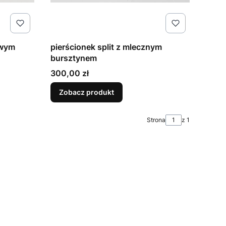
owym
pierścionek split z mlecznym
bursztynem
Cena
300,00 zł
Zobacz produkt
Strona
z 1