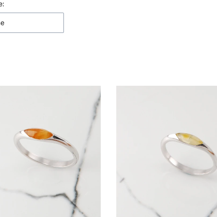
 produktów
e:
ne