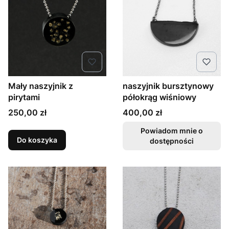
Mały naszyjnik z
naszyjnik bursztynowy
pirytami
półokrąg wiśniowy
Cena
Cena
250,00 zł
400,00 zł
Powiadom mnie o
Do koszyka
dostępności