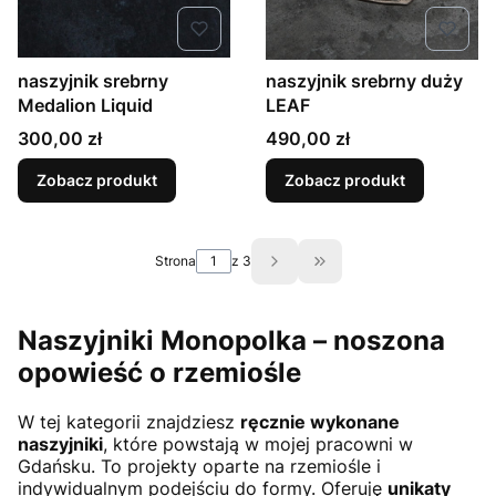
naszyjnik srebrny
naszyjnik srebrny duży
Medalion Liquid
LEAF
Cena
Cena
300,00 zł
490,00 zł
Zobacz produkt
Zobacz produkt
Strona
z 3
Przejdź do ostatniej st
Naszyjniki Monopolka – noszona
opowieść o rzemiośle
W tej kategorii znajdziesz
ręcznie wykonane
naszyjniki
, które powstają w mojej pracowni w
Gdańsku. To projekty oparte na rzemiośle i
indywidualnym podejściu do formy. Oferuję
unikaty