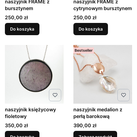
naszyjnik FRAME z
naszyjnik FRAME z
bursztynem
cytrynowym bursztynem
Cena
Cena
250,00 zł
250,00 zł
Do koszyka
Do koszyka
Bestseller
naszyjnik księżycowy
naszyjnik medalion z
fioletowy
perłą barokową
Cena
Cena
350,00 zł
390,00 zł
Do koszyka
Zobacz produkt