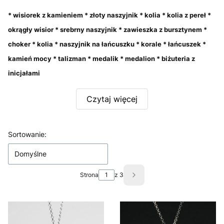
* wisiorek z kamieniem * złoty naszyjnik * kolia * kolia z pereł *
okrągły wisior * srebrny naszyjnik * zawieszka z bursztynem *
choker * kolia * naszyjnik na łańcuszku * korale * łańcuszek *
kamień mocy * talizman * medalik * medalion * biżuteria z
inicjałami
Czytaj więcej
Lista produktów
Sortowanie:
Domyślne
Strona
z 3
Następne produkty