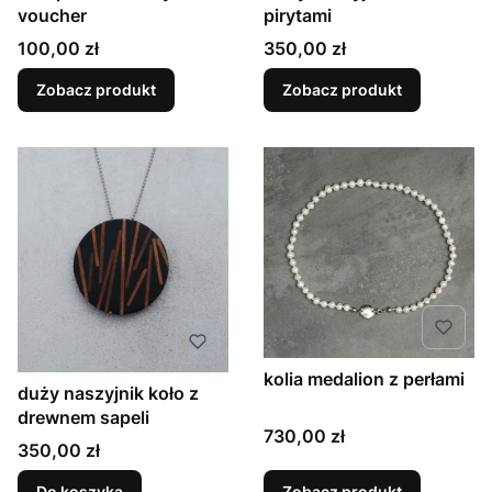
voucher
pirytami
Cena
Cena
100,00 zł
350,00 zł
Zobacz produkt
Zobacz produkt
kolia medalion z perłami
duży naszyjnik koło z
drewnem sapeli
Cena
730,00 zł
Cena
350,00 zł
Do koszyka
Zobacz produkt