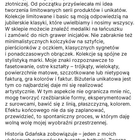
złotniczej. Od początku przyświecała mi idea
tworzenia limitowanych serii produktów i unikatów.
Kolekcje limitowane i basic są moją odpowiedzią na
jubilerskie klasyki, które uwielbiamy i nosimy wszyscy.
W sklepie możecie znaleźć medaliki na łańcuszku
i zamówić do nich grawer inicjałów. Nie zabraknie też
minimalistycznych kolczyków na sztyfcie,
pierścionków z oczkiem, klasycznych sygnetów
i ponadczasowych obrączek. Kolekcje są spójne ze
stylistyką marki. Moje znaki rozpoznawcze to
fasetowanie, ostre kształty – trójkąty, wielokąty,
powierzchnie matowe, szczotkowane lub nietypową
fakturą, gra kolorów i faktur. Biżuteria unikatowa jest
tym co najbardziej daje mi się realizować
artystycznie. W tym aspekcie nie ogranicza mnie nic,
mogę tworzyć rzeźbiarskie formy, eksperymentować
z surowcami, bawić się z linią, płaszczyzną, kolorem.
Efektu końcowego nie da się zaplanować,
przewidzieć, to spontaniczny proces, w którym daję
wolną wolę mojej wyobraźni przestrzennej.
Historia Gdańska zobowiązuje – jeden z moich