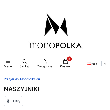
Produkty w koszyku: 0. Z
Otwórz wyszukiwarkę
polski
zł
Menu
Szukaj
Zaloguj się
Koszyk
Przejdź do:
Monopolka.eu
NASZYJNIKI
Filtry