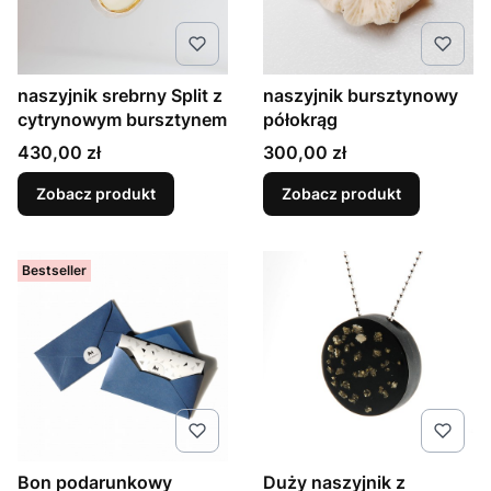
naszyjnik srebrny Split z
naszyjnik bursztynowy
cytrynowym bursztynem
półokrąg
Cena
Cena
430,00 zł
300,00 zł
Zobacz produkt
Zobacz produkt
Bestseller
Bon podarunkowy
Duży naszyjnik z