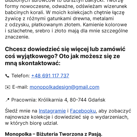
ulubionych surowców to bursztyn bałtycki. Tworzę
formy nowoczesne, odważne, odświeżam wizerunek
babcinych korali. W moich kolekcjach chętnie łączę
żywicę z różnymi gatunkami drewna, metalami
z odzysku, płatkowanym złotem. Kamienie kolorowe
i szlachetne, srebro i złoto mają dla mnie szczególne
znaczenie.
Chcesz dowiedzieć się więcej lub zamówić
coś wyjątkowego? Oto jak możesz się ze
mną skontaktować:
📞 Telefon:
+48 691 117 737
✉️ E-mail:
monopolkadesign@gmail.com
📍 Pracownia:
Królikarnia 4
,
80-744
Gdańsk
Śledź mnie na
Instagramie
i
Facebooku
, aby zobaczyć
najnowsze kolekcje i dowiedzieć się o wydarzeniach,
w których biorę udział.
Monopolka – Biżuteria Tworzona z Pasją.