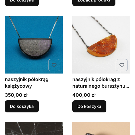
naszyjnik półokrąg
naszyjnik półokrąg z
księżycowy
naturalnego bursztynu z
korą
Cena
Cena
350,00 zł
400,00 zł
Do koszyka
Do koszyka