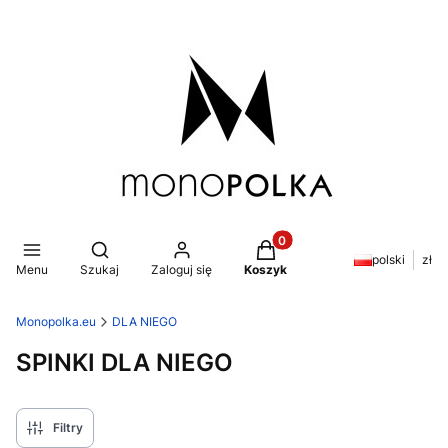
Produkty w koszyku: 0. Z
Otwórz wyszukiwarkę
polski
zł
Menu
Szukaj
Zaloguj się
Koszyk
Monopolka.eu
DLA NIEGO
SPINKI DLA NIEGO
Filtry