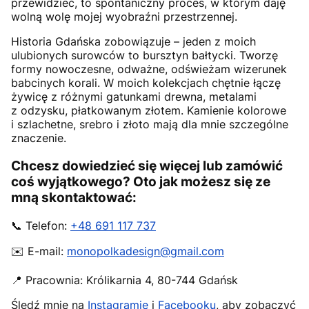
przewidzieć, to spontaniczny proces, w którym daję
wolną wolę mojej wyobraźni przestrzennej.
Historia Gdańska zobowiązuje – jeden z moich
ulubionych surowców to bursztyn bałtycki. Tworzę
formy nowoczesne, odważne, odświeżam wizerunek
babcinych korali. W moich kolekcjach chętnie łączę
żywicę z różnymi gatunkami drewna, metalami
z odzysku, płatkowanym złotem. Kamienie kolorowe
i szlachetne, srebro i złoto mają dla mnie szczególne
znaczenie.
Chcesz dowiedzieć się więcej lub zamówić
coś wyjątkowego? Oto jak możesz się ze
mną skontaktować:
📞 Telefon:
+48 691 117 737
✉️ E-mail:
monopolkadesign@gmail.com
📍 Pracownia:
Królikarnia 4
,
80-744
Gdańsk
Śledź mnie na
Instagramie
i
Facebooku
, aby zobaczyć