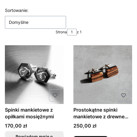
Lista produktów
Sortowanie:
Domyślne
Strona
z 1
Spinki mankietowe z
Prostokątne spinki
opiłkami mosiężnymi
mankietowe z drewnem
zebrano
Cena
Cena
170,00 zł
250,00 zł
Powiadom mnie o