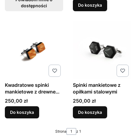
Do koszyka
dostępności
Kwadratowe spinki
Spinki mankietowe z
mankietowe z drewnem
opiłkami stalowymi
oliwnym
Cena
Cena
250,00 zł
250,00 zł
Do koszyka
Do koszyka
Strona
z 1