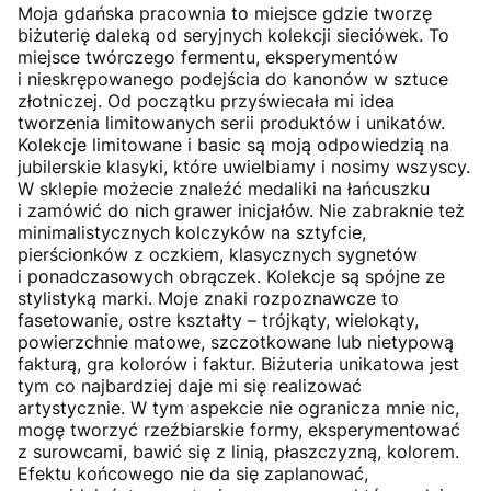
Moja gdańska pracownia to miejsce gdzie tworzę
biżuterię daleką od seryjnych kolekcji sieciówek. To
miejsce twórczego fermentu, eksperymentów
i nieskrępowanego podejścia do kanonów w sztuce
złotniczej. Od początku przyświecała mi idea
tworzenia limitowanych serii produktów i unikatów.
Kolekcje limitowane i basic są moją odpowiedzią na
jubilerskie klasyki, które uwielbiamy i nosimy wszyscy.
W sklepie możecie znaleźć medaliki na łańcuszku
i zamówić do nich grawer inicjałów. Nie zabraknie też
minimalistycznych kolczyków na sztyfcie,
pierścionków z oczkiem, klasycznych sygnetów
i ponadczasowych obrączek. Kolekcje są spójne ze
stylistyką marki. Moje znaki rozpoznawcze to
fasetowanie, ostre kształty – trójkąty, wielokąty,
powierzchnie matowe, szczotkowane lub nietypową
fakturą, gra kolorów i faktur. Biżuteria unikatowa jest
tym co najbardziej daje mi się realizować
artystycznie. W tym aspekcie nie ogranicza mnie nic,
mogę tworzyć rzeźbiarskie formy, eksperymentować
z surowcami, bawić się z linią, płaszczyzną, kolorem.
Efektu końcowego nie da się zaplanować,