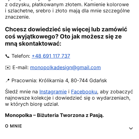
z odzysku, płatkowanym złotem. Kamienie kolorowe
i szlachetne, srebro i złoto mają dla mnie szczególne
znaczenie.
Chcesz dowiedzieć się więcej lub zamówić
coś wyjątkowego? Oto jak możesz się ze
mną skontaktować:
📞 Telefon:
+48 691 117 737
✉️ E-mail:
monopolkadesign@gmail.com
📍 Pracownia:
Królikarnia 4
,
80-744
Gdańsk
Śledź mnie na
Instagramie
i
Facebooku
, aby zobaczyć
najnowsze kolekcje i dowiedzieć się o wydarzeniach,
w których biorę udział.
Monopolka – Biżuteria Tworzona z Pasją.
Linki w stopce
O MNIE