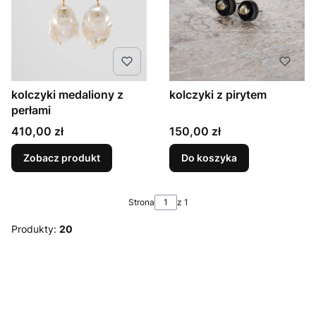
kolczyki medaliony z
kolczyki z pirytem
perłami
Cena
Cena
410,00 zł
150,00 zł
Zobacz produkt
Do koszyka
Strona
z 1
Produkty:
20