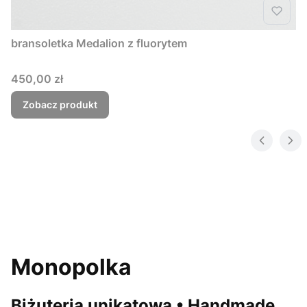
bransoletka Medalion z fluorytem
Cena
450,00 zł
Zobacz produkt
Monopolka
Biżuteria unikatowa • Handmade