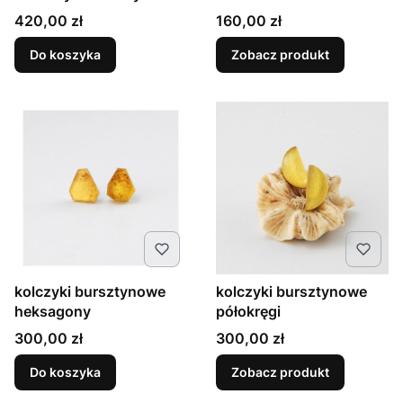
Cena
Cena
420,00 zł
160,00 zł
Do koszyka
Zobacz produkt
kolczyki bursztynowe
kolczyki bursztynowe
heksagony
półokręgi
Cena
Cena
300,00 zł
300,00 zł
Do koszyka
Zobacz produkt