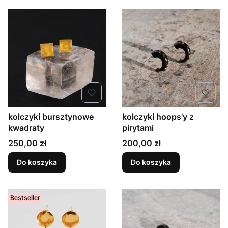
kolczyki bursztynowe
kolczyki hoops'y z
kwadraty
pirytami
Cena
Cena
250,00 zł
200,00 zł
Do koszyka
Do koszyka
Bestseller