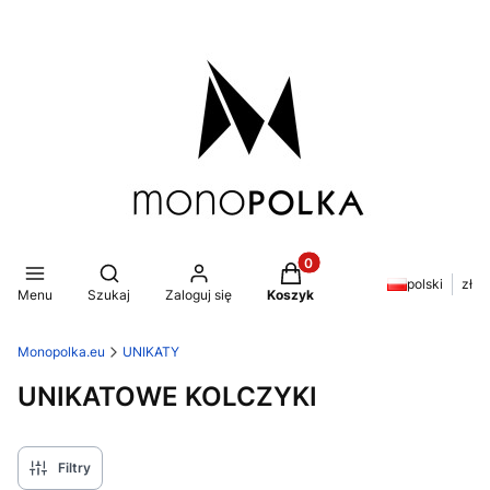
Produkty w koszyku: 0. Z
Otwórz wyszukiwarkę
polski
zł
Menu
Szukaj
Zaloguj się
Koszyk
Monopolka.eu
UNIKATY
UNIKATOWE KOLCZYKI
Filtry