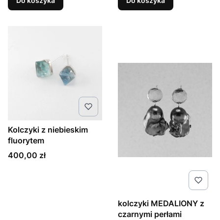
Do koszyka
Do koszyka
Kolczyki z niebieskim
fluorytem
Cena
400,00 zł
kolczyki MEDALIONY z
czarnymi perłami