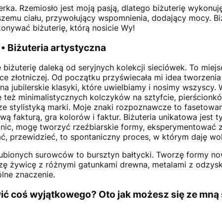
ilerka. Rzemiosło jest moją pasją, dlatego biżuterię wykonuj
aszemu ciału, przywołujący wspomnienia, dodający mocy. Bi
onywać biżuterię, którą nosicie Wy!
 • Biżuteria artystyczna
 biżuterię daleką od seryjnych kolekcji sieciówek. To mi
 złotniczej. Od początku przyświecała mi idea tworzenia 
na jubilerskie klasyki, które uwielbiamy i nosimy wszyscy.
ie też minimalistycznych kolczyków na sztyfcie, pierścion
 stylistyką marki. Moje znaki rozpoznawcze to fasetowanie,
fakturą, gra kolorów i faktur. Biżuteria unikatowa jest ty
 nic, mogę tworzyć rzeźbiarskie formy, eksperymentować z 
, przewidzieć, to spontaniczny proces, w którym daję wol
ulubionych surowców to bursztyn bałtycki. Tworzę formy 
ączę żywicę z różnymi gatunkami drewna, metalami z odzy
ólne znaczenie.
wić coś wyjątkowego? Oto jak możesz się ze mną