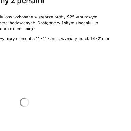
ny z perłami
edaliony wykonane w srebrze próby 925 w surowym
pereł hodowlanych. Dostępne w żóltym złoceniu lub
ebro nie ciemnieje.
wymiary elementu: 11x11x2mm, wymiary pereł: 16x21mm
żnić się ceną