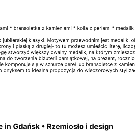
ami * bransoletka z kamieniami * kolia z perłami * medalik 
o jubilerskiej klasyki. Motywem przewodnim jest medalik, o
ony i płaską z drugiej- to tu możesz umieścić literę, liczbę
ę stworzyć większy owalny medalik, na którym zmieszczę 
lna do tworzenia biżuterii pamiątkowej, na prezent, roczni
e komponuje się w sznurze pereł lub bransoletce z kamien
b onyksem to idealna propozycja do wieczorowych stylizac
 in Gdańsk • Rzemiosło i design