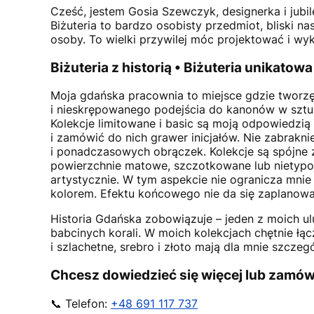
Cześć, jestem
Gosia Szewczyk
, designerka i jub
Biżuteria to bardzo osobisty przedmiot, bliski n
osoby. To wielki przywilej móc projektować i wyk
Biżuteria z historią • Biżuteria unikatowa
Moja gdańska pracownia to miejsce gdzie tworzę
i nieskrępowanego podejścia do kanonów w sztuce
Kolekcje limitowane i basic są moją odpowiedzią 
i zamówić do nich grawer inicjałów. Nie zabrakn
i ponadczasowych obrączek. Kolekcje są spójne ze
powierzchnie matowe, szczotkowane lub nietypową 
artystycznie. W tym aspekcie nie ogranicza mnie
kolorem. Efektu końcowego nie da się zaplanować
Historia Gdańska zobowiązuje – jeden z moich 
babcinych korali. W moich kolekcjach chętnie ł
i szlachetne, srebro i złoto mają dla mnie szczeg
Chcesz dowiedzieć się więcej lub zamó
📞 Telefon:
+48 691 117 737