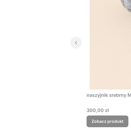
naszyjnik srebrny 
Cena
300,00 zł
Zobacz produkt