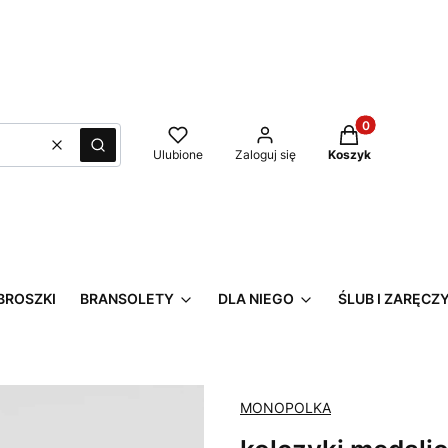
Produkty w kos
Wyczyść
Szukaj
Ulubione
Zaloguj się
Koszyk
BROSZKI
BRANSOLETY
DLA NIEGO
ŚLUB I ZARĘCZ
MONOPOLKA