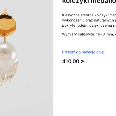
kolczyki medalio
Klasyczne srebrne kolczyki m
wykończeniu oraz naturalnych 
pokryte rodem, dzięki czemu sr
Wymiary całkowite: 16x31mm, 
Przejdź do pełnego opisu
Cena
410,00 zł
Wybierz wariant produktu:
Poszczególne warianty mogą ró
*
KOLOR
Wybierz