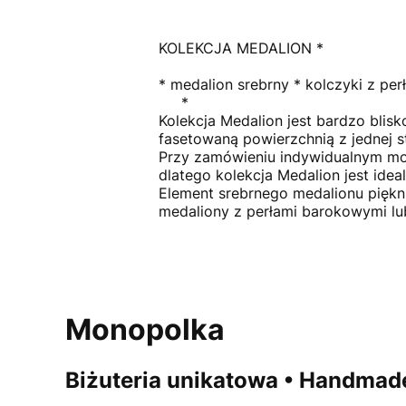
KOLEKCJA MEDALION *
* medalion srebrny * kolczyki z perł
*
Kolekcja Medalion jest bardzo blisk
fasetowaną powierzchnią z jednej str
Przy zamówieniu indywidualnym mog
dlatego kolekcja Medalion jest idea
Element srebrnego medalionu piękni
medaliony z perłami barokowymi lu
Monopolka
Biżuteria unikatowa • Handmade