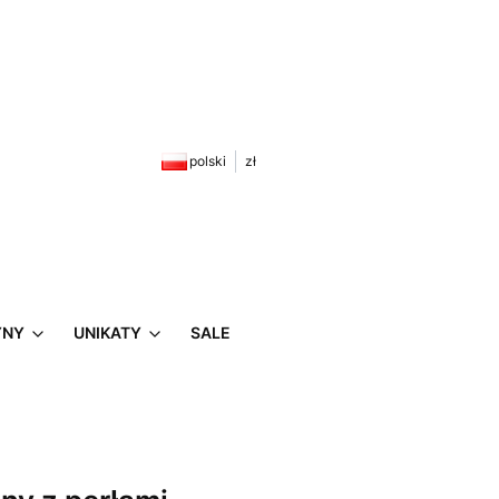
zyku: 0. Zobacz szczegóły
polski
zł
YNY
UNIKATY
SALE