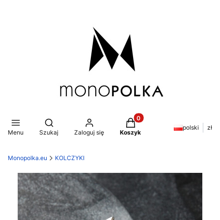
Produkty w koszyku: 0. Z
Otwórz wyszukiwarkę
polski
zł
Menu
Szukaj
Zaloguj się
Koszyk
Monopolka.eu
KOLCZYKI