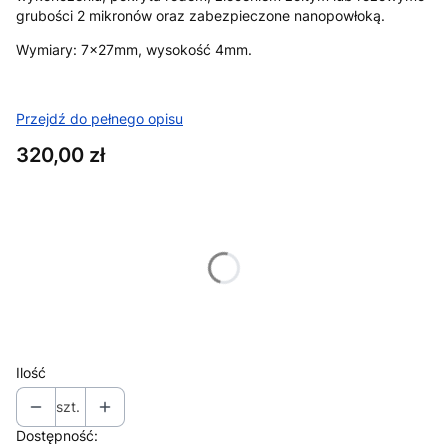
grubości 2 mikronów oraz zabezpieczone nanopowłoką.
Wymiary: 7x27mm, wysokość 4mm.
Przejdź do pełnego opisu
Cena
320,00 zł
Wybierz wariant produktu:
Poszczególne warianty mogą różnić się ceną
*
KOLOR
Wybierz
Ilość
szt.
Dostępność: