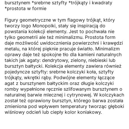
bursztynem *srebrne sztyfty *trójkąty i kwadraty
*prostota w formie
Figury geometryczne w tym flagowy trójkąt, który
tworzy logo Monopolki, stały się inspiracją do
powstania kolekcji elementy. Jest to pochwała nie
tylko geometrii ale też minimalizmu. Prostota form
daje możliwość uwidocznienia powierzchni i krawędzi
metalu, na której pięknie pracuje światło. Minimalizm
oprawy daje też spokojne tło dla kamieni naturalnych
takich jak agaty: dendrytowy, zielony, niebieski lub
bursztyn bałtycki. Kolekcja elementy zawiera również
pojedyncze sztyfty: srebrne kolczyki koła, sztyfty
trójkąty, wkrętki rąby. Podwójne elementy łączące
agat z bursztynem bałtyckim oraz długie kolczyki
romby wypełnione ręcznie szlifowanym bursztynem o
naturalnej barwie mlecznej i cytrynowej. W kolczykach
został też oprawiony bursztyn, którego barwa została
zmieniona pod wpływem temperatury tworząc głęboki
wiśniowy odcień lub ciepły kolor koniakowy.