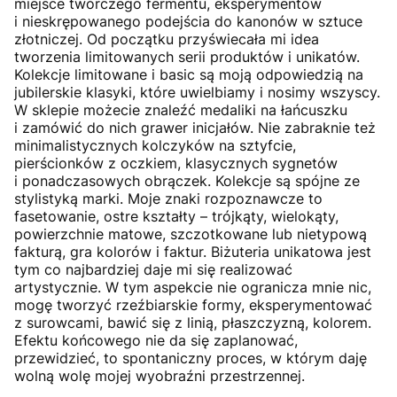
miejsce twórczego fermentu, eksperymentów
i nieskrępowanego podejścia do kanonów w sztuce
złotniczej. Od początku przyświecała mi idea
tworzenia limitowanych serii produktów i unikatów.
Kolekcje limitowane i basic są moją odpowiedzią na
jubilerskie klasyki, które uwielbiamy i nosimy wszyscy.
W sklepie możecie znaleźć medaliki na łańcuszku
i zamówić do nich grawer inicjałów. Nie zabraknie też
minimalistycznych kolczyków na sztyfcie,
pierścionków z oczkiem, klasycznych sygnetów
i ponadczasowych obrączek. Kolekcje są spójne ze
stylistyką marki. Moje znaki rozpoznawcze to
fasetowanie, ostre kształty – trójkąty, wielokąty,
powierzchnie matowe, szczotkowane lub nietypową
fakturą, gra kolorów i faktur. Biżuteria unikatowa jest
tym co najbardziej daje mi się realizować
artystycznie. W tym aspekcie nie ogranicza mnie nic,
mogę tworzyć rzeźbiarskie formy, eksperymentować
z surowcami, bawić się z linią, płaszczyzną, kolorem.
Efektu końcowego nie da się zaplanować,
przewidzieć, to spontaniczny proces, w którym daję
wolną wolę mojej wyobraźni przestrzennej.