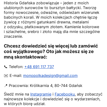
Historia Gdańska zobowiązuje – jeden z moich
ulubionych surowców to bursztyn bałtycki. Tworzę
formy nowoczesne, odważne, odświeżam wizerunek
babcinych korali. W moich kolekcjach chętnie łączę
żywicę z różnymi gatunkami drewna, metalami
z odzysku, płatkowanym złotem. Kamienie kolorowe
i szlachetne, srebro i złoto mają dla mnie szczególne
znaczenie.
Chcesz dowiedzieć się więcej lub zamówić
coś wyjątkowego? Oto jak możesz się ze
mną skontaktować:
📞 Telefon:
+48 691 117 737
✉️ E-mail:
monopolkadesign@gmail.com
📍 Pracownia:
Królikarnia 4
,
80-744
Gdańsk
Śledź mnie na
Instagramie
i
Facebooku
, aby zobaczyć
najnowsze kolekcje i dowiedzieć się o wydarzeniach,
w których biorę udział.