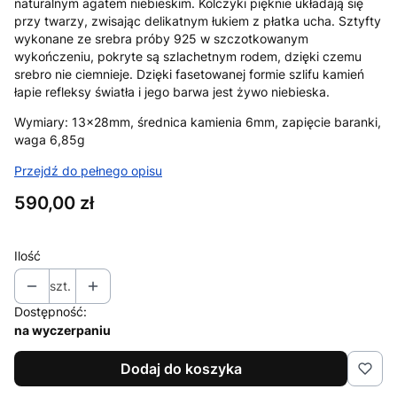
naturalnym agatem niebieskim. Kolczyki pięknie układają się
przy twarzy, zwisając delikatnym łukiem z płatka ucha. Sztyfty
wykonane ze srebra próby 925 w szczotkowanym
wykończeniu, pokryte są szlachetnym rodem, dzięki czemu
srebro nie ciemnieje. Dzięki fasetowanej formie szlifu kamień
łapie refleksy światła i jego barwa jest żywo niebieska.
Wymiary: 13x28mm, średnica kamienia 6mm, zapięcie baranki,
waga 6,85g
Przejdź do pełnego opisu
Cena
590,00 zł
Ilość
szt.
Dostępność:
na wyczerpaniu
Dodaj do koszyka