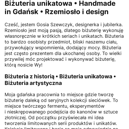
Biżuteria unikatowa • Handmade
in Gdańsk • Rzemiosło i design
Cześć, jestem
Gosia Szewczyk
, designerka i jubilerka.
Rzemiosło jest moją pasją, dlatego biżuterię wykonuję
własnoręcznie w krótkich seriach i unikatach. Biżuteria
to bardzo osobisty przedmiot, bliski naszemu ciału,
przywołujący wspomnienia, dodający mocy. Biżuteria
jest często prezentem dla ukochanej osoby. To wielki
przywilej móc projektować i wykonywać biżuterię,
którą nosicie Wy!
Biżuteria z historią • Biżuteria unikatowa •
Biżuteria artystyczna
Moja gdańska pracownia to miejsce gdzie tworzę
biżuterię daleką od seryjnych kolekcji sieciówek. To
miejsce twórczego fermentu, eksperymentów
i nieskrępowanego podejścia do kanonów w sztuce
złotniczej. Od początku przyświecała mi idea
tworzenia limitowanych serii produktów i unikatów.