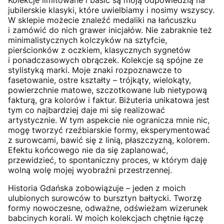
Kolekcje limitowane i basic są moją odpowiedzią na
jubilerskie klasyki, które uwielbiamy i nosimy wszyscy.
W sklepie możecie znaleźć medaliki na łańcuszku
i zamówić do nich grawer inicjałów. Nie zabraknie też
minimalistycznych kolczyków na sztyfcie,
pierścionków z oczkiem, klasycznych sygnetów
i ponadczasowych obrączek. Kolekcje są spójne ze
stylistyką marki. Moje znaki rozpoznawcze to
fasetowanie, ostre kształty – trójkąty, wielokąty,
powierzchnie matowe, szczotkowane lub nietypową
fakturą, gra kolorów i faktur. Biżuteria unikatowa jest
tym co najbardziej daje mi się realizować
artystycznie. W tym aspekcie nie ogranicza mnie nic,
mogę tworzyć rzeźbiarskie formy, eksperymentować
z surowcami, bawić się z linią, płaszczyzną, kolorem.
Efektu końcowego nie da się zaplanować,
przewidzieć, to spontaniczny proces, w którym daję
wolną wolę mojej wyobraźni przestrzennej.
Historia Gdańska zobowiązuje – jeden z moich
ulubionych surowców to bursztyn bałtycki. Tworzę
formy nowoczesne, odważne, odświeżam wizerunek
babcinych korali. W moich kolekcjach chętnie łączę