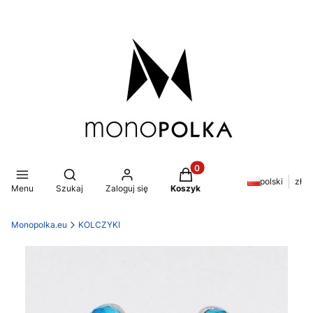
Produkty w koszyku: 0. Z
Otwórz wyszukiwarkę
polski
zł
Menu
Szukaj
Zaloguj się
Koszyk
Monopolka.eu
KOLCZYKI