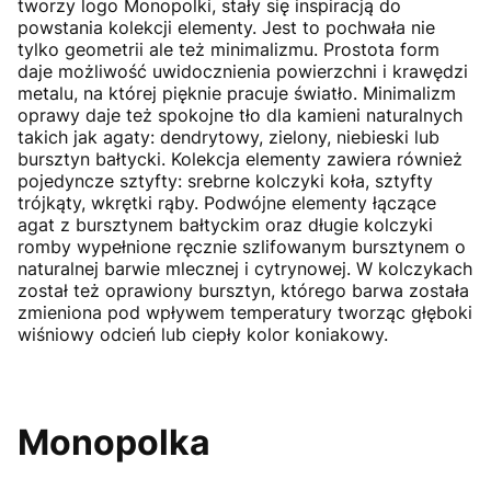
tworzy logo Monopolki, stały się inspiracją do
powstania kolekcji elementy. Jest to pochwała nie
tylko geometrii ale też minimalizmu. Prostota form
daje możliwość uwidocznienia powierzchni i krawędzi
metalu, na której pięknie pracuje światło. Minimalizm
oprawy daje też spokojne tło dla kamieni naturalnych
takich jak agaty: dendrytowy, zielony, niebieski lub
bursztyn bałtycki. Kolekcja elementy zawiera również
pojedyncze sztyfty: srebrne kolczyki koła, sztyfty
trójkąty, wkrętki rąby. Podwójne elementy łączące
agat z bursztynem bałtyckim oraz długie kolczyki
romby wypełnione ręcznie szlifowanym bursztynem o
naturalnej barwie mlecznej i cytrynowej. W kolczykach
został też oprawiony bursztyn, którego barwa została
zmieniona pod wpływem temperatury tworząc głęboki
wiśniowy odcień lub ciepły kolor koniakowy.
Monopolka