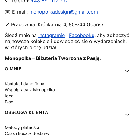
📞 Telefon:
+48 691 117 737
✉️ E-mail:
monopolkadesign@gmail.com
📍 Pracownia:
Królikarnia 4
,
80-744
Gdańsk
Śledź mnie na
Instagramie
i
Facebooku
, aby zobaczyć
najnowsze kolekcje i dowiedzieć się o wydarzeniach,
w których biorę udział.
Monopolka – Biżuteria Tworzona z Pasją.
Linki w stopce
O MNIE
Kontakt i dane firmy
Współpraca z Monopolka
Idea
Blog
OBSŁUGA KLIENTA
Metody płatności
Czas i koszty dostawy