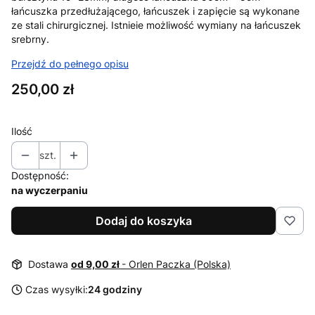
łańcuszka przedłużającego, łańcuszek i zapięcie są wykonane
ze stali chirurgicznej. Istnieie możliwość wymiany na łańcuszek
srebrny.
Przejdź do pełnego opisu
Cena
250,00 zł
Ilość
szt.
Dostępność:
na wyczerpaniu
Dodaj do koszyka
Dostawa
od 9,00 zł
- Orlen Paczka (Polska)
Czas wysyłki:
24 godziny