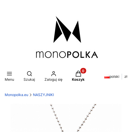
Produkty w koszyku: 0. Z
Otwórz wyszukiwarkę
polski
zł
Menu
Szukaj
Zaloguj się
Koszyk
Monopolka.eu
NASZYJNIKI