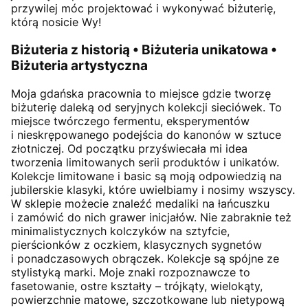
przywilej móc projektować i wykonywać biżuterię,
którą nosicie Wy!
Biżuteria z historią • Biżuteria unikatowa •
Biżuteria artystyczna
Moja gdańska pracownia to miejsce gdzie tworzę
biżuterię daleką od seryjnych kolekcji sieciówek. To
miejsce twórczego fermentu, eksperymentów
i nieskrępowanego podejścia do kanonów w sztuce
złotniczej. Od początku przyświecała mi idea
tworzenia limitowanych serii produktów i unikatów.
Kolekcje limitowane i basic są moją odpowiedzią na
jubilerskie klasyki, które uwielbiamy i nosimy wszyscy.
W sklepie możecie znaleźć medaliki na łańcuszku
i zamówić do nich grawer inicjałów. Nie zabraknie też
minimalistycznych kolczyków na sztyfcie,
pierścionków z oczkiem, klasycznych sygnetów
i ponadczasowych obrączek. Kolekcje są spójne ze
stylistyką marki. Moje znaki rozpoznawcze to
fasetowanie, ostre kształty – trójkąty, wielokąty,
powierzchnie matowe, szczotkowane lub nietypową