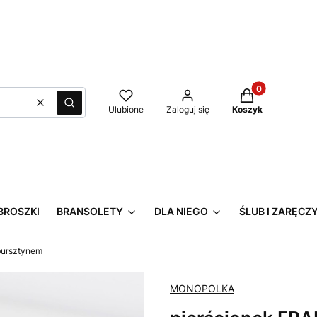
Produkty w kos
Wyczyść
Szukaj
Ulubione
Zaloguj się
Koszyk
BROSZKI
BRANSOLETY
DLA NIEGO
ŚLUB I ZARĘCZ
bursztynem
MONOPOLKA