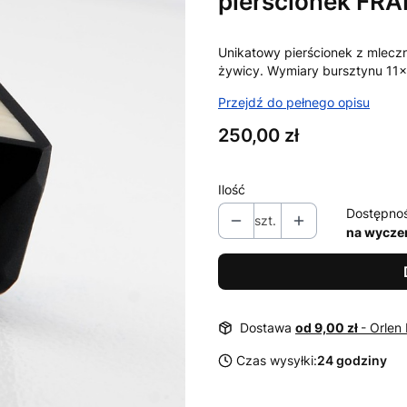
pierścionek FR
Unikatowy pierścionek z mlec
żywicy. Wymiary bursztynu 11x
Przejdź do pełnego opisu
Cena
250,00 zł
Ilość
Dostępno
szt.
na wycze
Dostawa
od 9,00 zł
- Orlen
Czas wysyłki:
24 godziny