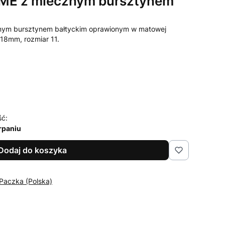
AME z mlecznym bursztynem
znym bursztynem bałtyckim oprawionym w matowej
18mm, rozmiar 11.
ść:
rpaniu
Dodaj do koszyka
 Paczka (Polska)