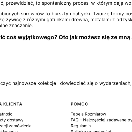
, przewidzieć, to spontaniczny proces, w którym daję wol
ulubionych surowców to bursztyn bałtycki. Tworzę formy 
ączę żywicę z różnymi gatunkami drewna, metalami z odzy
ólne znaczenie.
wić coś wyjątkowego? Oto jak możesz się ze mną
czyć najnowsze kolekcje i dowiedzieć się o wydarzeniach, 
 KLIENTA
POMOC
atności
Tabela Rozmiarów
szty dostawy
FAQ – Najczęściej zadawane py
zacji zamówienia
Regulamin
eklamacje
Polityka prywatności