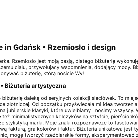
 in Gdańsk • Rzemiosło i design
ilerka. Rzemiosło jest moją pasją, dlatego biżuterię wykonuj
aszemu ciału, przywołujący wspomnienia, dodający mocy. Bi
onywać biżuterię, którą nosicie Wy!
 • Biżuteria artystyczna
 biżuterię daleką od seryjnych kolekcji sieciówek. To mi
 złotniczej. Od początku przyświecała mi idea tworzenia 
na jubilerskie klasyki, które uwielbiamy i nosimy wszyscy.
ie też minimalistycznych kolczyków na sztyfcie, pierścion
 stylistyką marki. Moje znaki rozpoznawcze to fasetowanie,
fakturą, gra kolorów i faktur. Biżuteria unikatowa jest ty
 nic, mogę tworzyć rzeźbiarskie formy, eksperymentować z 