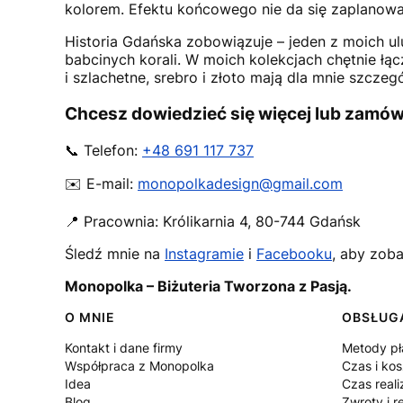
kolorem. Efektu końcowego nie da się zaplanować
Historia Gdańska zobowiązuje – jeden z moich 
babcinych korali. W moich kolekcjach chętnie ł
i szlachetne, srebro i złoto mają dla mnie szczeg
Chcesz dowiedzieć się więcej lub zamó
📞 Telefon:
+48 691 117 737
✉️ E-mail:
monopolkadesign@gmail.com
📍 Pracownia:
Królikarnia 4
,
80-744
Gdańsk
Śledź mnie na
Instagramie
i
Facebooku
, aby zoba
Monopolka – Biżuteria Tworzona z Pasją.
Linki w stopce
O MNIE
OBSŁUGA
Kontakt i dane firmy
Metody pł
Współpraca z Monopolka
Czas i ko
Idea
Czas reali
Blog
Zwroty i r