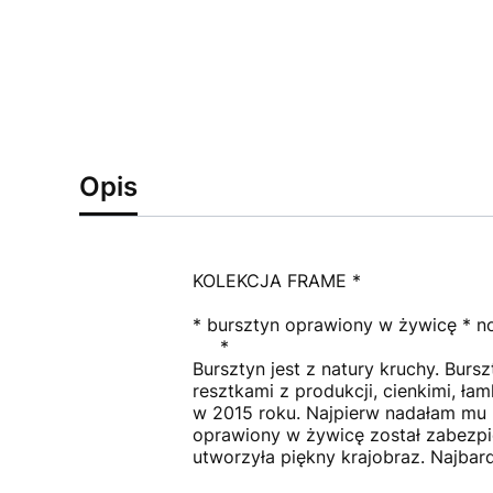
Opis
KOLEKCJA FRAME *
* bursztyn oprawiony w żywicę * no
*
Bursztyn jest z natury kruchy. Bursz
resztkami z produkcji, cienkimi, ł
w 2015 roku. Najpierw nadałam mu k
oprawiony w żywicę został zabezpie
utworzyła piękny krajobraz. Najbard