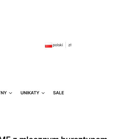
zyku: 0. Zobacz szczegóły
polski
zł
YNY
UNIKATY
SALE