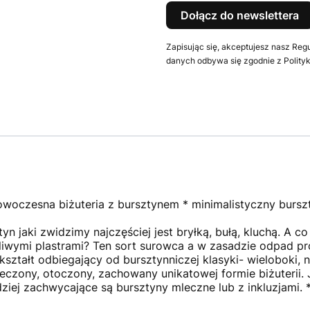
Dołącz do newslettera
Zapisując się, akceptujesz nasz Reg
danych odbywa się zgodnie z Polityk
woczesna biżuteria z bursztynem * minimalistyczny burszt
tyn jaki zwidzimy najczęściej jest bryłką, bułą, kluchą. A c
amliwymi plastrami? Ten sort surowca a w zasadzie odpad p
ształt odbiegający od bursztynniczej klasyki- wieloboki, n
czony, otoczony, zachowany unikatowej formie biżuterii.
ziej zachwycające są bursztyny mleczne lub z inkluzjami. 