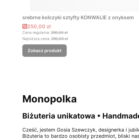
srebrne kolczyki sztyfty KONWALIE z onyksem
Cena promocyjna
250,00 zł
Cena regularna:
290,00 zł
Najniższa cena:
290,00 zł
Zobacz produkt
Monopolka
Biżuteria unikatowa • Handmade
Cześć, jestem
Gosia Szewczyk
, designerka i jub
Biżuteria to bardzo osobisty przedmiot, bliski n