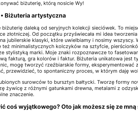
onywać biżuterię, którą nosicie Wy!
 • Biżuteria artystyczna
 biżuterię daleką od seryjnych kolekcji sieciówek. To mi
 złotniczej. Od początku przyświecała mi idea tworzenia 
na jubilerskie klasyki, które uwielbiamy i nosimy wszyscy.
ie też minimalistycznych kolczyków na sztyfcie, pierścion
 stylistyką marki. Moje znaki rozpoznawcze to fasetowanie,
fakturą, gra kolorów i faktur. Biżuteria unikatowa jest ty
 nic, mogę tworzyć rzeźbiarskie formy, eksperymentować z 
, przewidzieć, to spontaniczny proces, w którym daję wol
ulubionych surowców to bursztyn bałtycki. Tworzę formy 
ączę żywicę z różnymi gatunkami drewna, metalami z odzy
ólne znaczenie.
wić coś wyjątkowego? Oto jak możesz się ze mną