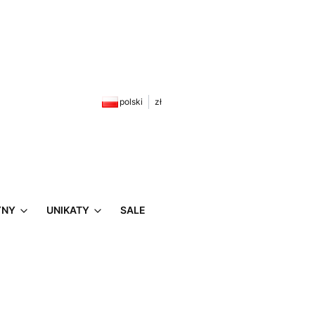
zyku: 0. Zobacz szczegóły
polski
zł
YNY
UNIKATY
SALE