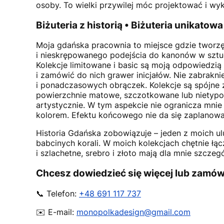
osoby. To wielki przywilej móc projektować i wyk
Biżuteria z historią • Biżuteria unikatowa
Moja gdańska pracownia to miejsce gdzie tworzę
i nieskrępowanego podejścia do kanonów w sztuce
Kolekcje limitowane i basic są moją odpowiedzią 
i zamówić do nich grawer inicjałów. Nie zabrakn
i ponadczasowych obrączek. Kolekcje są spójne ze
powierzchnie matowe, szczotkowane lub nietypową 
artystycznie. W tym aspekcie nie ogranicza mnie
kolorem. Efektu końcowego nie da się zaplanować
Historia Gdańska zobowiązuje – jeden z moich 
babcinych korali. W moich kolekcjach chętnie ł
i szlachetne, srebro i złoto mają dla mnie szczeg
Chcesz dowiedzieć się więcej lub zamó
📞 Telefon:
+48 691 117 737
✉️ E-mail:
monopolkadesign@gmail.com