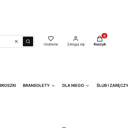
Produkty w kos
Wyczyść
Szukaj
Ulubione
Zaloguj się
Koszyk
BROSZKI
BRANSOLETY
DLA NIEGO
ŚLUB I ZARĘCZ